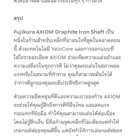
ตีได้อย่างสม่ำเสมอมากขึ้นในทุก ๆ การสวิง
สรุป
Fujikura AXIOM Graphite Iron Shaft
เป็น
หนึ่งในก้านสำหรับเหล็กที่น่าสนใจที่สุดในตลาดตอน
นี้ ด้วยเทคโนโลยี VeloCore และการออกแบบที่
ใส่ใจรายละเอียด AXIOM ช่วยเพิ่มความแม่นยำและ
ความเสถียรในทุกการตี ไม่ว่าคุณจะเล่นในสภาพลม
แรงหรือในสนามที่ท้าทาย คุณก็สามารถมั่นใจได้
ว่าการตีลูกของคุณจะมีประสิทธิภาพสูงสุด
ด้วยความยืดหยุ่นที่ดีและความเบาของก้าน AXIOM
จะช่วยให้คุณรู้สึกถึงการตีที่ลื่นไหล และลดแรง
กระแทกที่ข้อมือ ทำให้คุณสามารถเล่นได้ต่อเนื่อง
โดยไม่รู้สึกเจ็บ นี่คือก้านชุดเหล็กที่ไม่เพียงแค่ทำให้
เกมกอล์ฟของคุณดีขึ้น แต่ยังทำให้การเล่นกอล์ฟของ