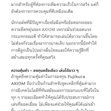
มากสำหรับผู้ที่ต้องการเพิ่มความเร็วในการสวิง แต่ก็
ยังต้องการการควบคุมที่ดีเหมือนเดิม
นักกอล์ฟที่มีปัญหาเรื่องข้อมือหรือข้อศอกจะชอบ
ความยืดหยุ่นของ AXIOM เพราะมันช่วยลดแรง
กระแทกขณะตี ทำให้สามารถเล่นได้ยาวนานขึ้นโดย
ไม่ต้องกังวลเรื่องอาการบาดเจ็บ นอกจากนี้ยังทำให้
การตีลูกเป็นไปอย่างลื่นไหลและให้ความรู้สึกที่
สม่ำเสมอทุกครั้งที่คุณสวิง
ความคุ้มค่า – ลงทุนครั้งเดียว เล่นได้ยาว ๆ
ถ้าพูดถึงความคุ้มค่าในการลงทุน
Fujikura
AXIOM
ถือว่าเป็นก้านสำหรับชุดเหล็กที่คุ้มค่ามาก
การมีเทคโนโลยีที่ทันสมัยและการออกแบบที่ใส่ใจใน
ทุก ๆ รายละเอียดทำให้คุณได้รับประสบการณ์การ
เล่นที่ยอดเยี่ยม ไม่เพียงแค่ช่วยให้คุณตีได้แม่นยำ