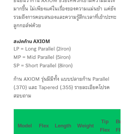
ยืนยันว่าก้าน AXIOM ช่วยให้พวกเขามีความมั่นใจ
มากขึ้น ไม่เพียงแค่ในเรื่องของความแม่นยำ แต่ยัง
รวมถึงการตอบสนองและความรู้สึกเวลาที่เข้าปะทะ
ลูกกอล์ฟด้วย
สเปคก้าน AXIOM
LP = Long Parallel (2iron)
MP = Mid Parallel (5iron)
SP = Short Parallel (8iron)
ก้าน AXIOM รุ่นมีมีทั้ง แบบปลายก้าน Parallel
(.370) และ Tapered (.355) รายละเอียดโปรด
สอบถาม
Tip
Butt
Model
Flex
Length
Weight
Flex
Flex