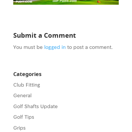
Submit a Comment
You must be
logged in
to post a comment.
Categories
Club Fitting
General
Golf Shafts Update
Golf Tips
Grips