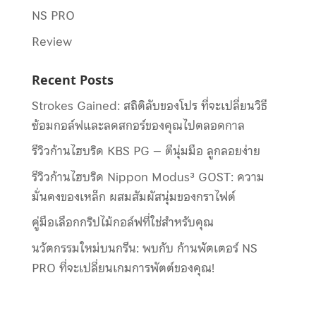
NS PRO
Review
Recent Posts
Strokes Gained: สถิติลับของโปร ที่จะเปลี่ยนวิธี
ซ้อมกอล์ฟและลดสกอร์ของคุณไปตลอดกาล
รีวิวก้านไฮบริด KBS PG – ตีนุ่มมือ ลูกลอยง่าย
รีวิวก้านไฮบริด Nippon Modus³ GOST: ความ
มั่นคงของเหล็ก ผสมสัมผัสนุ่มของกราไฟต์
คู่มือเลือกกริปไม้กอล์ฟที่ใช่สำหรับคุณ
นวัตกรรมใหม่บนกรีน: พบกับ ก้านพัตเตอร์ NS
PRO ที่จะเปลี่ยนเกมการพัตต์ของคุณ!