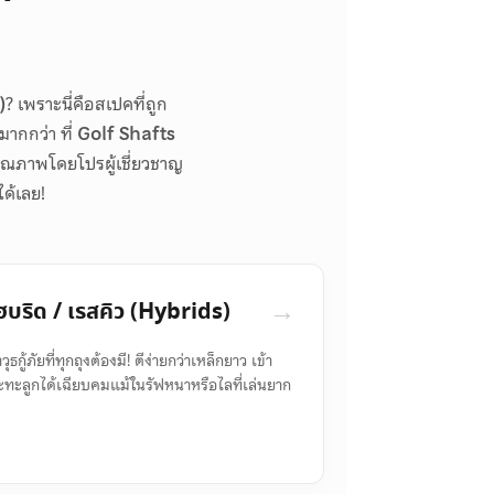
)
? เพราะนี่คือสเปคที่ถูก
มากกว่า ที่
Golf Shafts
ณภาพโดยโปรผู้เชี่ยวชาญ
ได้เลย!
→
ฮบริด / เรสคิว (Hybrids)
วุธกู้ภัยที่ทุกถุงต้องมี! ตีง่ายกว่าเหล็กยาว เข้า
ะทะลูกได้เฉียบคมแม้ในรัฟหนาหรือไลที่เล่นยาก