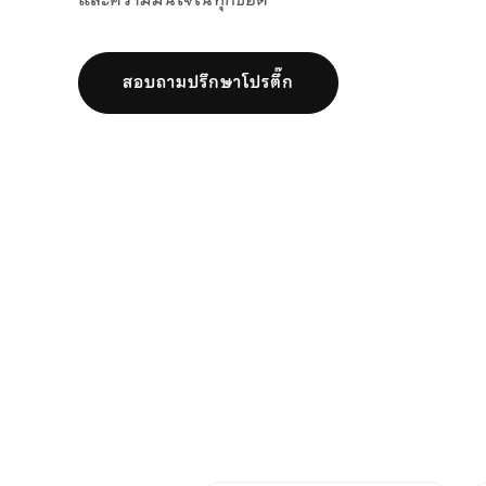
สอบถามปรึกษาโปรตึ๊ก