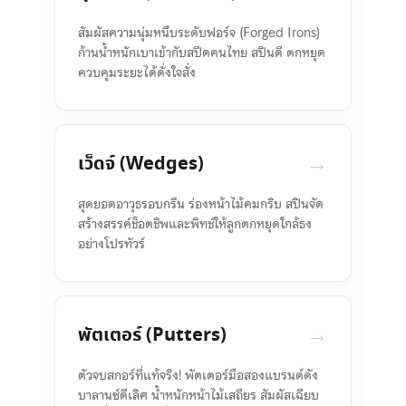
สัมผัสความนุ่มหนึบระดับฟอร์จ (Forged Irons)
ก้านน้ำหนักเบาเข้ากับสปีดคนไทย สปินดี ตกหยุด
ควบคุมระยะได้ดั่งใจสั่ง
→
เว็ดจ์ (Wedges)
สุดยอดอาวุธรอบกรีน ร่องหน้าไม้คมกริบ สปินจัด
สร้างสรรค์ช็อตชิพและพิทช์ให้ลูกตกหยุดใกล้ธง
อย่างโปรทัวร์
→
พัตเตอร์ (Putters)
ตัวจบสกอร์ที่แท้จริง! พัตเตอร์มือสองแบรนด์ดัง
บาลานซ์ดีเลิศ น้ำหนักหน้าไม้เสถียร สัมผัสเฉียบ