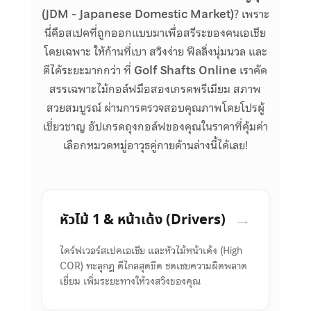
(JDM - Japanese Domestic Market)
? เพราะ
นี่คือสเปคที่ถูกออกแบบมาเพื่อสรีระของคนเอเชีย
โดยเฉพาะ ให้ก้านที่เบา สวิงง่าย ฟีลลิ่งนุ่มนวล และ
ตีได้ระยะมากกว่า ที่
Golf Shafts Online
เราคัด
สรรเฉพาะไม้กอล์ฟมือสองเกรดพรีเมียม สภาพ
สวยสมบูรณ์ ผ่านการตรวจสอบคุณภาพโดยโปรผู้
เชี่ยวชาญ อัปเกรดถุงกอล์ฟของคุณในราคาที่คุ้มค่า
เลือกหมวดหมู่อาวุธคู่กายด้านล่างนี้ได้เลย!
→
หัวไม้ 1 & หน้าเด้ง (Drivers)
ไดร์ฟเวอร์สเปคเอเชีย และหัวไม้หน้าเด้ง (High
COR) ทะลุกฎ ตีไกลสุดขีด ชดเชยความผิดพลาด
เยี่ยม เพิ่มระยะทางให้วงสวิงของคุณ