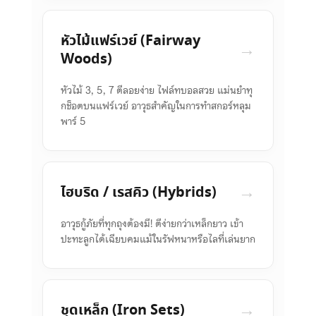
หัวไม้แฟร์เวย์ (Fairway
→
Woods)
หัวไม้ 3, 5, 7 ตีลอยง่าย ไฟล์ทบอลสวย แม่นยำทุ
กช็อตบนแฟร์เวย์ อาวุธสำคัญในการทำสกอร์หลุม
พาร์ 5
→
ไฮบริด / เรสคิว (Hybrids)
อาวุธกู้ภัยที่ทุกถุงต้องมี! ตีง่ายกว่าเหล็กยาว เข้า
ปะทะลูกได้เฉียบคมแม้ในรัฟหนาหรือไลที่เล่นยาก
→
ชุดเหล็ก (Iron Sets)