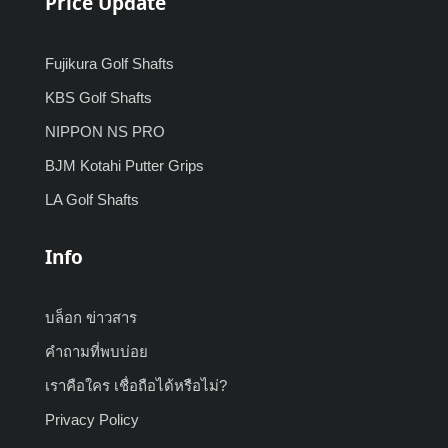
Price Update
Fujikura Golf Shafts
KBS Golf Shafts
NIPPON NS PRO
BJM Kotahi Putter Grips
LA Golf Shafts
Info
บล็อก ข่าวสาร
คำถามที่พบบ่อย
เราคือใคร เชื่อถือได้หรือไม่?
Privacy Policy