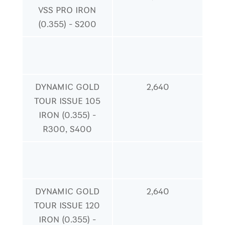
VSS PRO IRON
(0.355) - S200
DYNAMIC GOLD
2,640
TOUR ISSUE 105
IRON (0.355) -
R300, S400
DYNAMIC GOLD
2,640
TOUR ISSUE 120
IRON (0.355) -