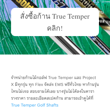
สั่งซื้อก้าน True Temper
คลิก!
จำหน่ายก้านไม้กอล์ฟ True Temper และ Project
X มีทุกรุ่น ทุก Flex จัดส่ง EMS ฟรีทั่วไทย หาก้านรุ่น
ไหนไม่เจอ สอบถามได้เลย บางรุ่นไม่ได้ลงในตารา
รางราคา รายละเอียดสเปคก้าน สามารถเข้าดูได้ที่
True Temper Golf Shafts