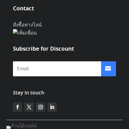
Contact
สั่งซื้อทางไลน์
Subscribe for Discount
Stay in touch