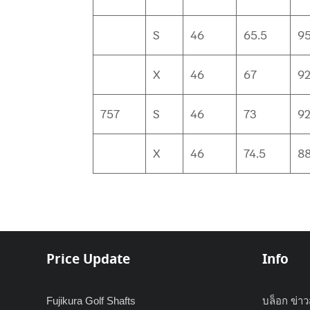
S
46
65.5
9
X
46
67
9
757
S
46
73
9
X
46
74.5
8
Price Update
Info
Fujikura Golf Shafts
บล็อก ข่า