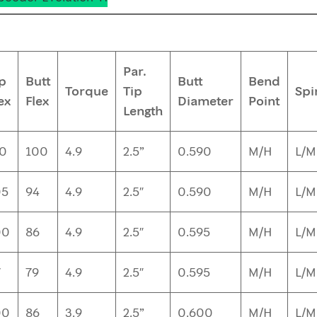
Par.
ip
Butt
Butt
Bend
Torque
Tip
Spi
ex
Flex
Diameter
Point
Length
10
100
4.9
2.5”
0.590
M/H
L/M
05
94
4.9
2.5″
0.590
M/H
L/M
00
86
4.9
2.5″
0.595
M/H
L/M
7
79
4.9
2.5″
0.595
M/H
L/M
00
86
3.9
2.5”
0.600
M/H
L/M