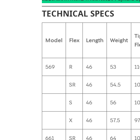
TECHNICAL SPECS
T
Model
Flex
Length
Weight
Fl
569
R
46
53
1
SR
46
54.5
1
S
46
56
1
X
46
57.5
9
661
SR
46
64
1