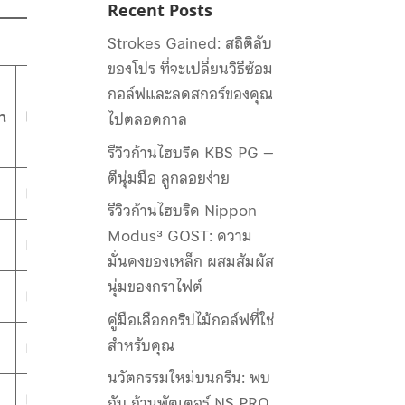
Recent Posts
Strokes Gained: สถิติลับ
ของโปร ที่จะเปลี่ยนวิธีซ้อม
กอล์ฟและลดสกอร์ของคุณ
n
Launch
ไปตลอดกาล
รีวิวก้านไฮบริด KBS PG –
ตีนุ่มมือ ลูกลอยง่าย
L/M
รีวิวก้านไฮบริด Nippon
Modus³ GOST: ความ
L/M
มั่นคงของเหล็ก ผสมสัมผัส
นุ่มของกราไฟต์
L/M
คู่มือเลือกกริปไม้กอล์ฟที่ใช่
สำหรับคุณ
L/M
นวัตกรรมใหม่บนกรีน: พบ
L/M
กับ ก้านพัตเตอร์ NS PRO