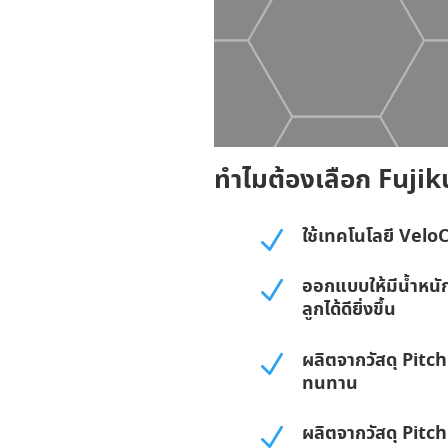
ทำไมต้องเลือก Fuji
ใช้เทคโนโลยี VeloC
N
ออกแบบให้มีน้ำหนัก
N
ลูกได้ดียิ่งขึ้น
ผลิตจากวัสดุ Pitc
N
ทนทาน
ผลิตจากวัสดุ Pitc
N