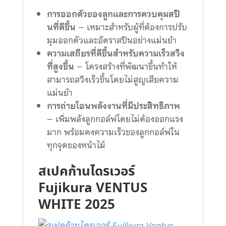
การออกตัวของลูกและการควบคุมสปิ
นที่ดีขึ้น
– เหมาะสำหรับผู้ที่ต้องการปรับ
มุมออกตัวและอัตราสปินอย่างแม่นยำ
ความเสถียรที่ดีขึ้นสำหรับความเร็วสวิง
ที่สูงขึ้น
– โครงสร้างที่พัฒนาขึ้นทำให้
สามารถสวิงเร็วขึ้นโดยไม่สูญเสียความ
แม่นยำ
การถ่ายโอนพลังงานที่มีประสิทธิภาพ
– เพิ่มพลังลูกกอล์ฟโดยไม่ต้องออกแรง
มาก พร้อมคงความเร็วของลูกกอล์ฟใน
ทุกจุดของหน้าไม้
สเปคก้านไดรเวอร์
Fujikura VENTUS
WHITE 2025