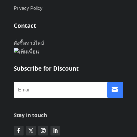
Privacy Policy
Contact
สั่งซื้อทางไลน์
Subscribe for Discount
Stay in touch