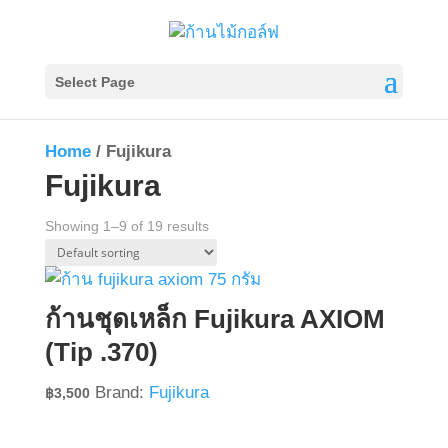
Select Page
Home
/ Fujikura
Fujikura
Showing 1–9 of 19 results
ก้านชุดเหล็ก Fujikura AXIOM
(Tip .370)
Brand:
Fujikura
฿
3,500