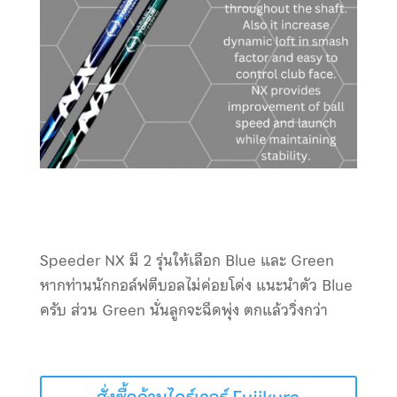
Speeder NX มี 2 รุ่นให้เลือก Blue และ Green
หากท่านนักกอล์ฟตีบอลไม่ค่อยโด่ง แนะนำตัว Blue
ครับ ส่วน Green นั่นลูกจะฉีดพุ่ง ตกแล้ววิ่งกว่า