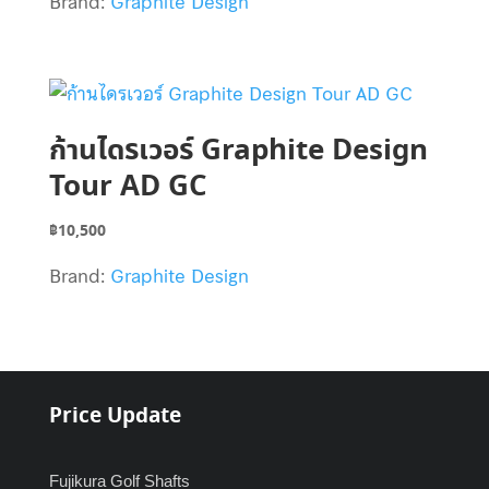
Brand:
Graphite Design
ก้านไดรเวอร์ Graphite Design
Tour AD GC
฿
10,500
Brand:
Graphite Design
Price Update
Fujikura Golf Shafts