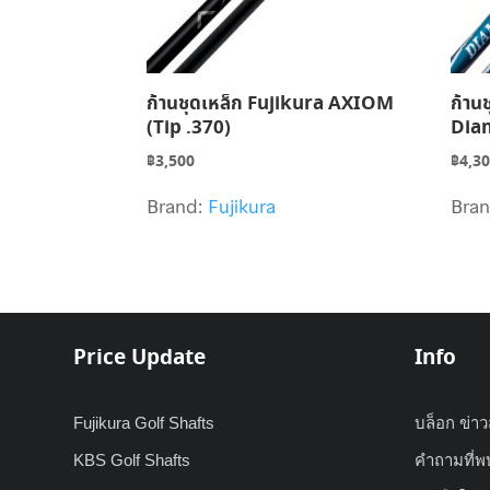
ก้านชุดเหล็ก Fujikura AXIOM
ก้าน
(Tip .370)
Dia
฿
3,500
฿
4,3
Brand:
Fujikura
Bra
Price Update
Info
Fujikura Golf Shafts
บล็อก ข่า
KBS Golf Shafts
คำถามที่พ