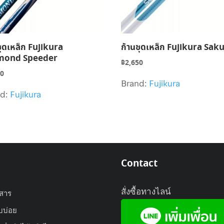
ชุดเหล็ก Fujikura
ก้านชุดเหล็ก Fujikura Sak
mond Speeder
฿
2,650
00
Brand:
Fujikura
nd:
Fujikura
Contact
สั่งซื้อทางไลน์
วสาร
บบ่อย