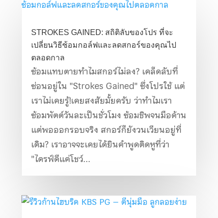
STROKES GAINED: สถิติลับของโปร ที่จะ
เปลี่ยนวิธีซ้อมกอล์ฟและลดสกอร์ของคุณไป
ตลอดกาล
ซ้อมแทบตายทำไมสกอร์ไม่ลง? เคล็ดลับที่
ซ่อนอยู่ใน "Strokes Gained" ซึ่งโปรใช้ แต่
เราไม่เคยรู้!เคยสงสัยมั้ยครับ ว่าทำไมเรา
ซ้อมพัตต์วันละเป็นชั่วโมง ซ้อมชิพจนมือด้าน
แต่พอออกรอบจริง สกอร์ก็ยังวนเวียนอยู่ที่
เดิม? เราอาจจะเคยได้ยินคำพูดติดหูที่ว่า
"ไดรฟ์ดีแค่โชว์...