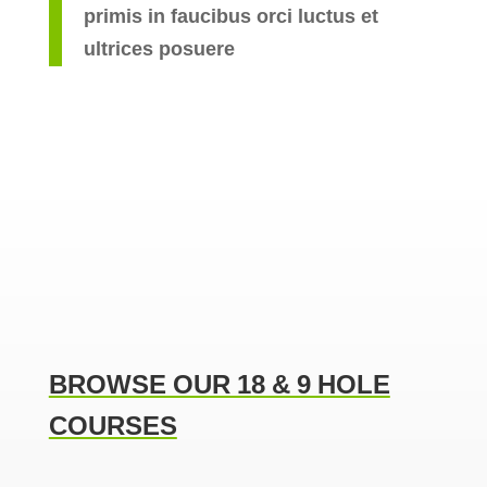
primis in faucibus orci luctus et
ultrices posuere
BROWSE OUR 18 & 9 HOLE
COURSES