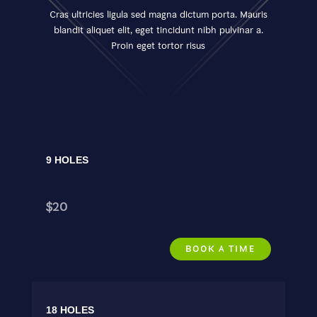
Cras ultricies ligula sed magna dictum porta. Mauris
blandit aliquet elit, eget tincidunt nibh pulvinar a.
Proin eget tortor risus
9 HOLES
$20
BOOK A TIME
18 HOLES