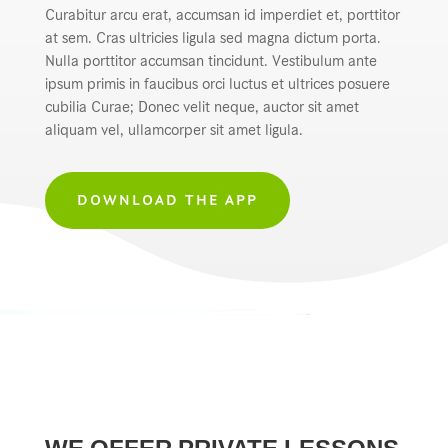
Curabitur arcu erat, accumsan id imperdiet et, porttitor
at sem. Cras ultricies ligula sed magna dictum porta.
Nulla porttitor accumsan tincidunt. Vestibulum ante
ipsum primis in faucibus orci luctus et ultrices posuere
cubilia Curae; Donec velit neque, auctor sit amet
aliquam vel, ullamcorper sit amet ligula.
DOWNLOAD THE APP