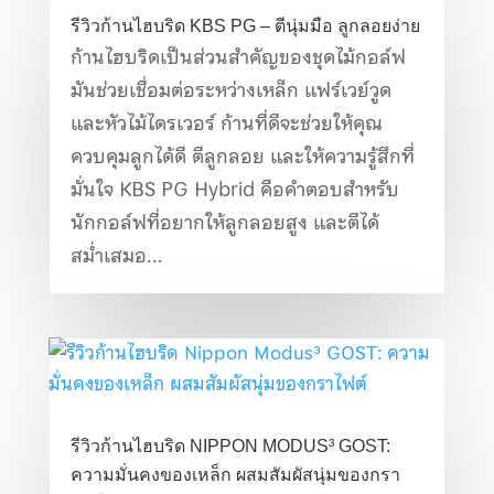
รีวิวก้านไฮบริด KBS PG – ตีนุ่มมือ ลูกลอยง่าย
ก้านไฮบริดเป็นส่วนสำคัญของชุดไม้กอล์ฟ
มันช่วยเชื่อมต่อระหว่างเหล็ก แฟร์เวย์วูด
และหัวไม้ไดรเวอร์ ก้านที่ดีจะช่วยให้คุณ
ควบคุมลูกได้ดี ตีลูกลอย และให้ความรู้สึกที่
มั่นใจ KBS PG Hybrid คือคำตอบสำหรับ
นักกอล์ฟที่อยากให้ลูกลอยสูง และตีได้
สม่ำเสมอ...
รีวิวก้านไฮบริด NIPPON MODUS³ GOST:
ความมั่นคงของเหล็ก ผสมสัมผัสนุ่มของกรา