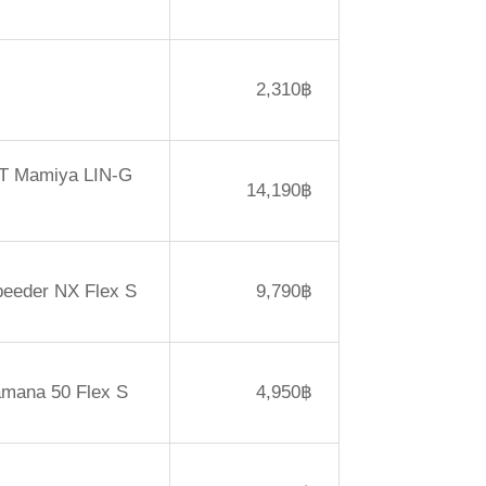
2,310฿
UST Mamiya LIN-G
14,190฿
Speeder NX Flex S
9,790฿
iamana 50 Flex S
4,950฿