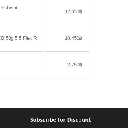
itsubishi
12,650฿
CB 50g 5.5 Flex R
10,450฿
2,750฿
Subscribe for Discount