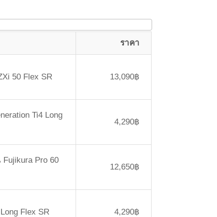
ราคา
 ZXi 50 Flex SR
13,090฿
neration Ti4 Long
4,290฿
น Fujikura Pro 60
12,650฿
4 Long Flex SR
4,290฿